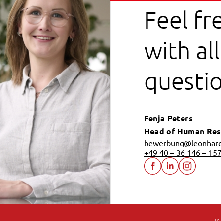
Feel fre
with al
questio
Fenja Peters
Head of Human Res
bewerbung@leonhard
+49 40 – 36 146 – 15
I