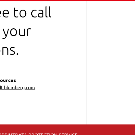
e to call
l your
ns.
ources
t-blumberg.com
7
MPRINT
DATA PROTECTION SERVICE